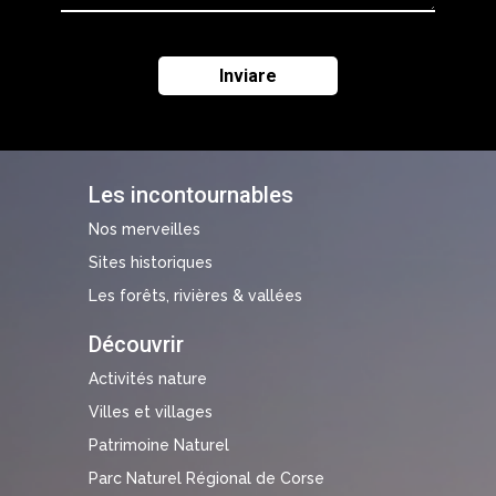
Les incontournables
Nos merveilles
Sites historiques
Les forêts, rivières & vallées
Découvrir
Activités nature
Villes et villages
Patrimoine Naturel
Parc Naturel Régional de Corse