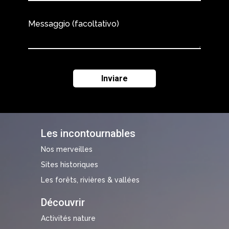
Messaggio (facoltativo)
Les incontournables
Nos merveilles
Sites historiques
Les forêts, rivières & vallées
Découvrir
Activités nature