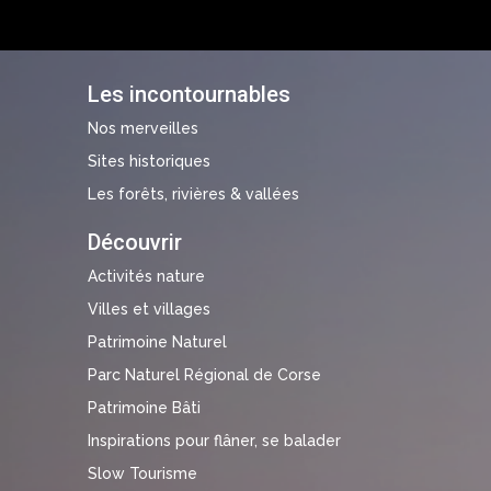
Les incontournables
Nos merveilles
Sites historiques
Les forêts, rivières & vallées
Découvrir
Activités nature
Villes et villages
Patrimoine Naturel
Parc Naturel Régional de Corse
Patrimoine Bâti
Inspirations pour flâner, se balader
Slow Tourisme