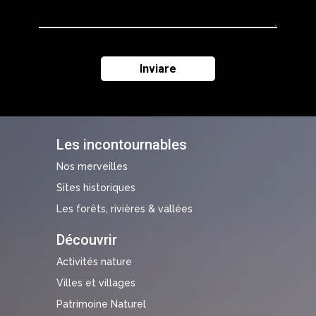
Les incontournables
Nos merveilles
Sites historiques
Les forêts, rivières & vallées
Découvrir
Activités nature
Villes et villages
Patrimoine Naturel