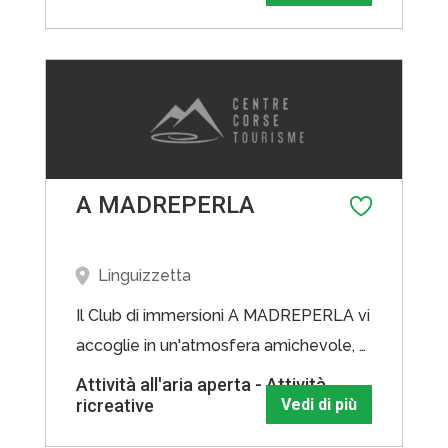
terrestri ed acquatiche di tutto il
mondo. Il centro ospita 150 specie e
più di 3000 esemplari.
A MADREPERLA
Linguizzetta
Il Club di immersioni A MADREPERLA vi
accoglie in un'atmosfera amichevole, e
uno spirito tutta natura per farvi
Attività all'aria aperta - Attività
ricreative
Vedi di più
scoprire i tesori nascosti della pianura
orientale: tra gli altri due dei più bei