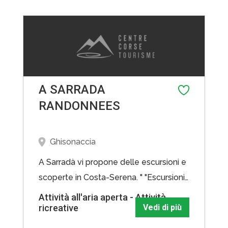
L'ospedale et le Coscione. Vous
www.amadreperla.com"
découvrirez les merveilles de la
montagne corse avec un guide
accompagnateur diplômé d'état.
A SARRADA
RANDONNEES
Ghisonaccia
A Sarradà vi propone delle escursioni e
scoperte in Costa-Serena. " "Escursioni
a tutti livelli, organizzate da guide di
Attività all'aria aperta - Attività
ricreative
Vedi di più
montagna esperte e qualificate per
partire alla scoperta di questa