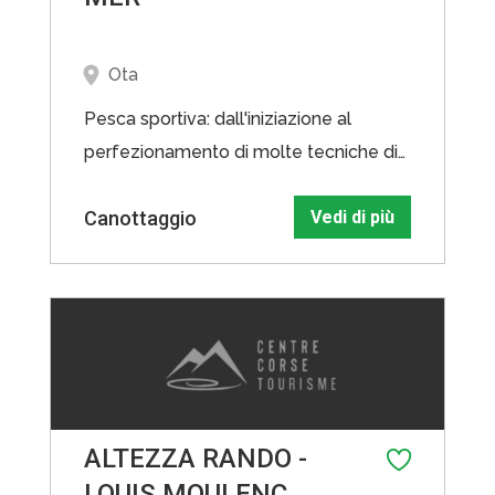
Ota
Pesca sportiva: dall'iniziazione al
perfezionamento di molte tecniche di
pesca, barca attrezzata, attrezzatura
Canottaggio
Vedi di più
ed esche fornite. Noleggio barche con
skipper: programma personalizzato
mezza giornata e giornata intera.
ALTEZZA RANDO -
LOUIS MOULENC