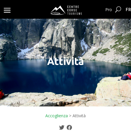
FR
Pro
Attività
Accoglienza
>
Attività