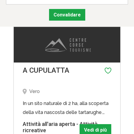
Convalidare
A CUPULATTA
Vero
In un sito naturale di 2 ha, alla scoperta
della vita nascosta delle tartarughe.
Questo parco unico in Europa si occupa
Attività all'aria aperta - Attività
ricreative
Vedi di più
di studiare e proteggere le tartarughe