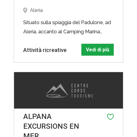
Aleria
Situato sulla spiaggia del Padulone, ad
Aleria, accanto al Camping Marina
d'Aleria, AK LOC vi propone una
Attività ricreative
Vedi di più
passeggiata storica e sportiva: Tour di
Diana e foce e una passeggiata
naturalistica e sportiva sul fiume
Tavignanu. Queste passeggiate non
sono con accompagnatore.
ALPANA
EXCURSIONS EN
MER