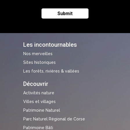
Les incontournables
Nos merveilles
Sites historiques
Les forêts, rivières & vallées
Découvrir
Activités nature
Villes et villages
Patrimoine Naturel
Parc Naturel Régional de Corse
Patrimoine Bâti