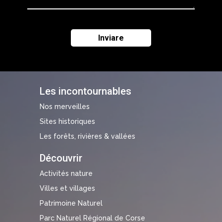
Les incontournables
Nos merveilles
Sites historiques
Les forêts, rivières & vallées
Découvrir
Activités nature
Villes et villages
Patrimoine Naturel
Parc Naturel Régional de Corse