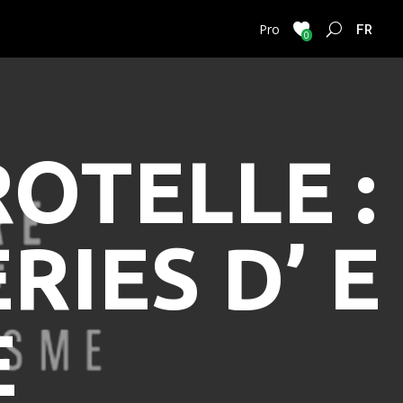
FRENC
Pro
0
ROTELLE :
RIES D’ E
E