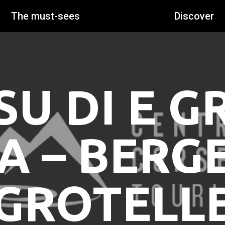
The must-sees
Discover
U DI E G
 – BERGE
GROTELL