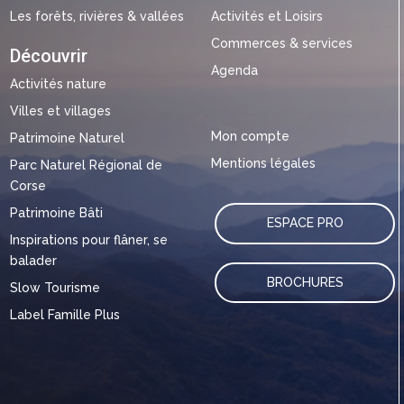
Les forêts, rivières & vallées
Activités et Loisirs
Commerces & services
Découvrir
Agenda
Activités nature
Villes et villages
Mon compte
Patrimoine Naturel
Mentions légales
Parc Naturel Régional de
Corse
Patrimoine Bâti
ESPACE PRO
Inspirations pour flâner, se
balader
BROCHURES
Slow Tourisme
Label Famille Plus