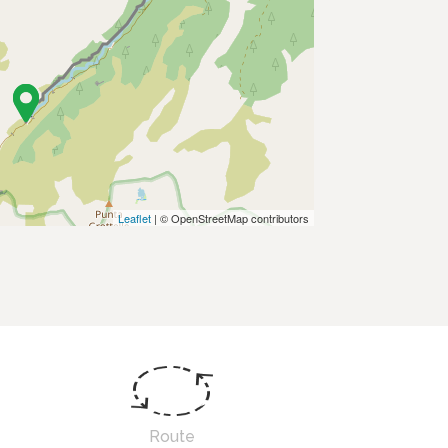
Leaflet
| © OpenStreetMap contributors
Route