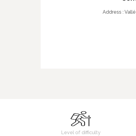
Address :
Vallé
Level of difficulty