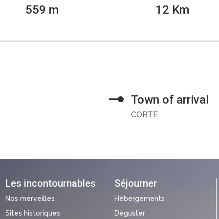
559 m
12 Km
Town of arrival
CORTE
Les incontournables
Séjourner
Nos merveilles
Hébergements
Sites historiques
Déguster