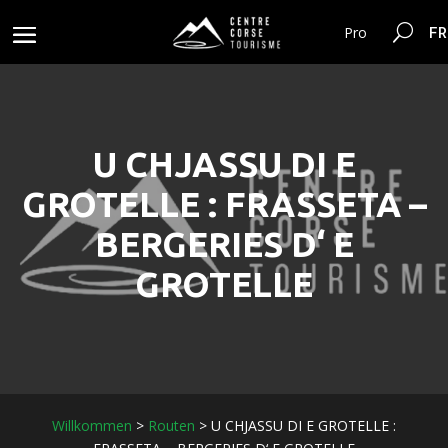
FR
Pro
U CHJASSU DI E
GROTELLE : FRASSETA –
BERGERIES D‘ E
GROTELLE
Willkommen
>
Routen
>
U CHJASSU DI E GROTELLE :