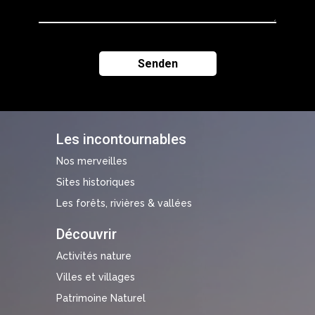
Les incontournables
Nos merveilles
Sites historiques
Les forêts, rivières & vallées
Découvrir
Activités nature
Villes et villages
Patrimoine Naturel