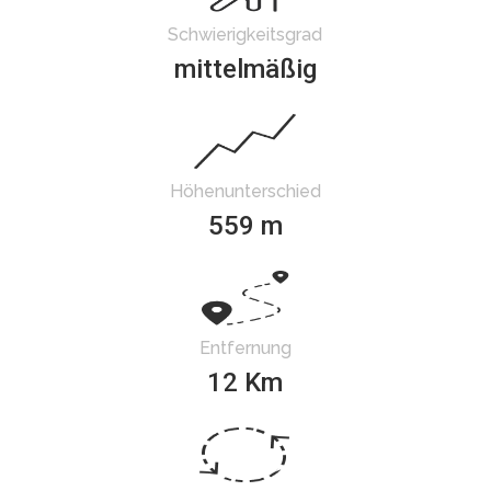
Schwierigkeitsgrad
mittelmäßig
Höhenunterschied
559 m
Entfernung
12 Km