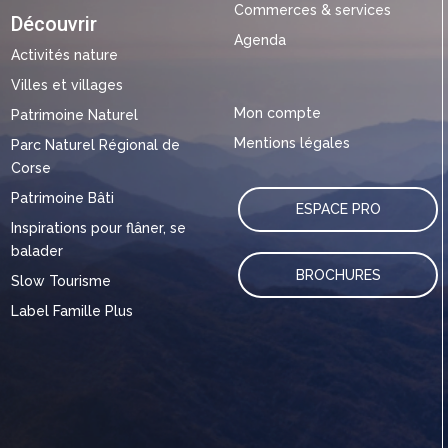
Commerces & services
Découvrir
Agenda
Activités nature
Villes et villages
Mon compte
Patrimoine Naturel
Mentions légales
Parc Naturel Régional de
Corse
Patrimoine Bâti
ESPACE PRO
Inspirations pour flâner, se
balader
BROCHURES
Slow Tourisme
Label Famille Plus