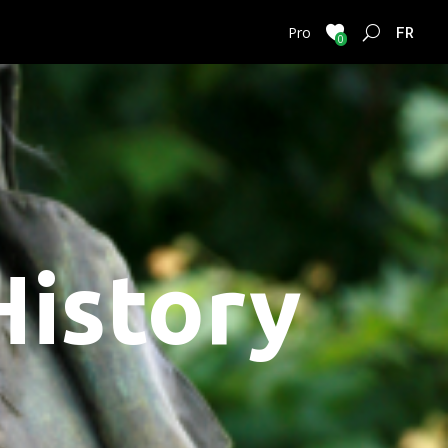
FRENC
Pro
0
History