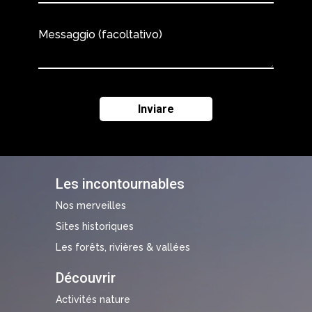
Messaggio (facoltativo)
Les incontournables
Nos merveilles
Sites historiques
Les forêts, rivières & vallées
Découvrir
Activités nature