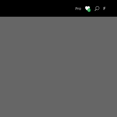
FRENC
Pro
0