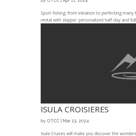
by
OTCC
|
Apr 11, 2024
Sport fishing: from initiation to perfecting man
rental with skipper: personalized half-day and fu
ISULA CROISIERES
by
OTCC
|
Mar 23, 2024
Isula Cruises will make you discover the wonder