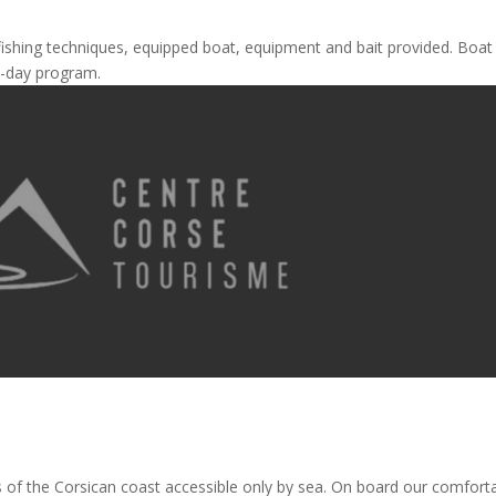
y fishing techniques, equipped boat, equipment and bait provided. Boat
ll-day program.
s of the Corsican coast accessible only by sea. On board our comfort