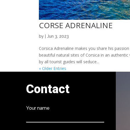
CORSE ADRENALINE
by
|
Jun 3, 2023
Corsica Adrenaline makes you share his passion 
beautiful natural sites of Corsica in an authen
by all tourist guides will seduce...
« Older Entries
Contact
Your name