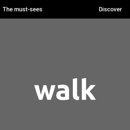
The must-sees
Discover
walk