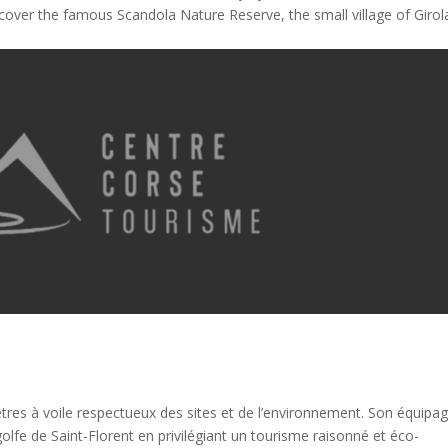
iscover the famous Scandola Nature Reserve, the small village of Girol
tres à voile respectueux des sites et de l’environnement. Son équipa
fe de Saint-Florent en privilégiant un tourisme raisonné et éco-