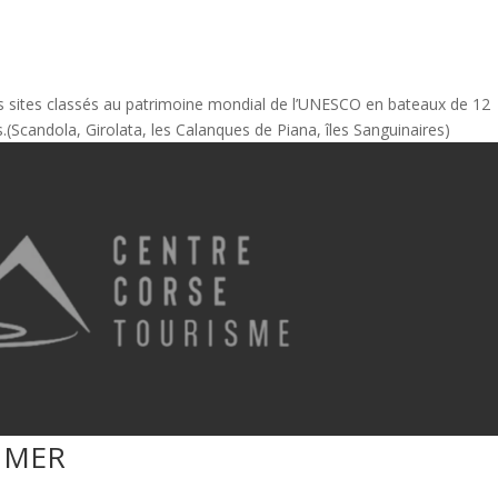
 sites classés au patrimoine mondial de l’UNESCO en bateaux de 12
(Scandola, Girolata, les Calanques de Piana, îles Sanguinaires)
 MER