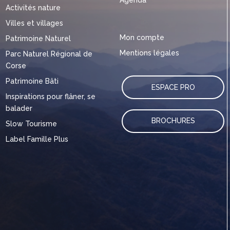
Agenda
Activités nature
Villes et villages
Mon compte
Patrimoine Naturel
Mentions légales
Parc Naturel Régional de
Corse
Patrimoine Bâti
ESPACE PRO
Inspirations pour flâner, se
balader
BROCHURES
Slow Tourisme
Label Famille Plus