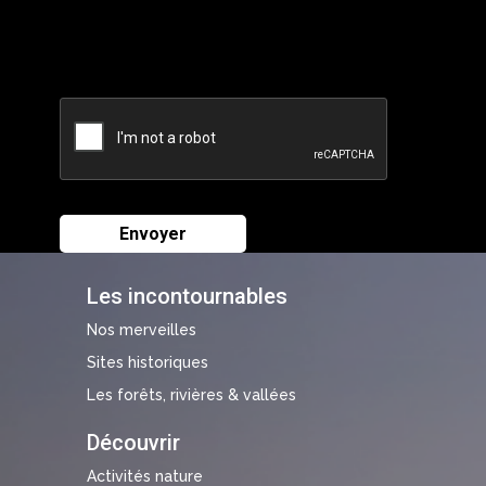
Les incontournables
Nos merveilles
Sites historiques
Les forêts, rivières & vallées
Découvrir
Activités nature