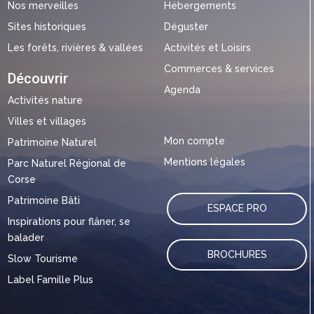
Nos merveilles
Hébergements
Sites historiques
Déguster
Les forêts, rivières & vallées
Activités et Loisirs
Commerces & services
Découvrir
Agenda
Activités nature
Villes et villages
Mon compte
Patrimoine Naturel
Mentions légales
Parc Naturel Régional de
Corse
Patrimoine Bâti
ESPACE PRO
Inspirations pour flâner, se
balader
BROCHURES
Slow Tourisme
Label Famille Plus