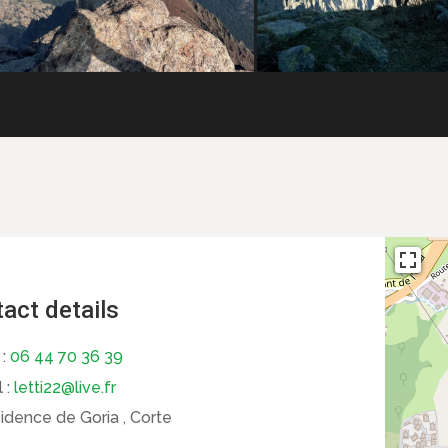
act details
 :
06 44 70 36 39
 :
letti22@live.fr
idence de Goria , Corte