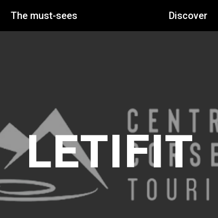
The must-sees
Discover
LETIFIT