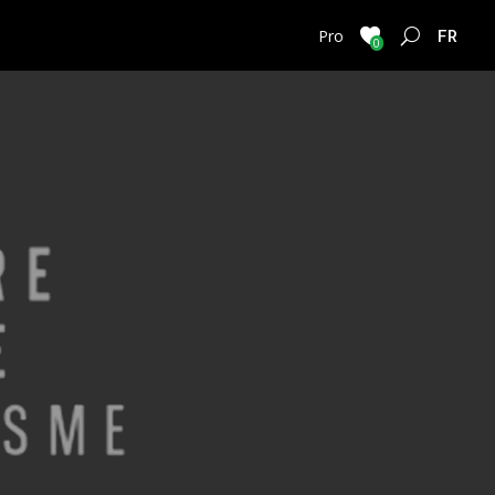
FRENC
Pro
0