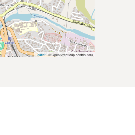
Leaflet
| © OpenStreetMap contributors