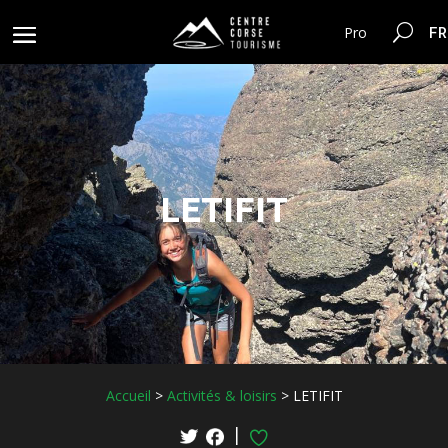
FR
Pro
LETIFIT
Accueil
>
Activités & loisirs
>
LETIFIT
|