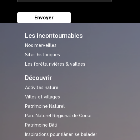
Les incontournables
Nos merveilles
Sites historiques
Les forêts, rivières & vallées
Découvrir
Activités nature
Villes et villages
Patrimoine Naturel
Parc Naturel Régional de Corse
Patrimoine Bâti
Inspirations pour flâner, se balader