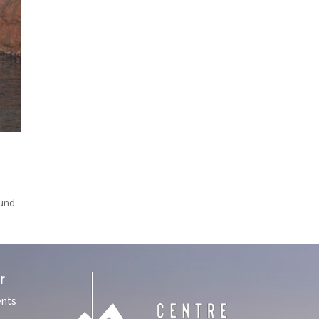
 und
r
nts