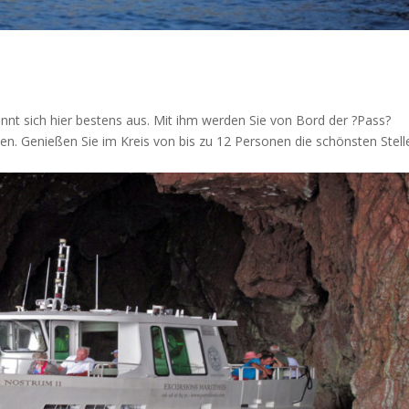
ennt sich hier bestens aus. Mit ihm werden Sie von Bord der ?Pass?
ten. Genießen Sie im Kreis von bis zu 12 Personen die schönsten Stell