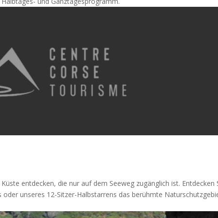
tes Halbtages- und Ganztagesprogramm.
en Küste entdecken, die nur auf dem Seeweg zugänglich ist. Entdecken 
s oder unseres 12-Sitzer-Halbstarrens das berühmte Naturschutzgebi