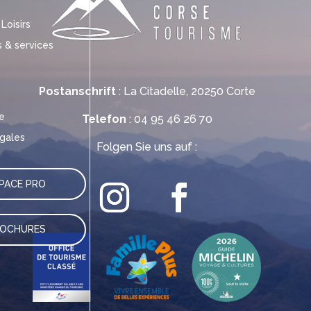
 Loisirs
& services
Postanschrift
: La Citadelle, 20250 Corte
e
Telefon
: 04 95 46 26 70
gales
Folgen Sie uns auf :
PACE PRO
ROCHURES