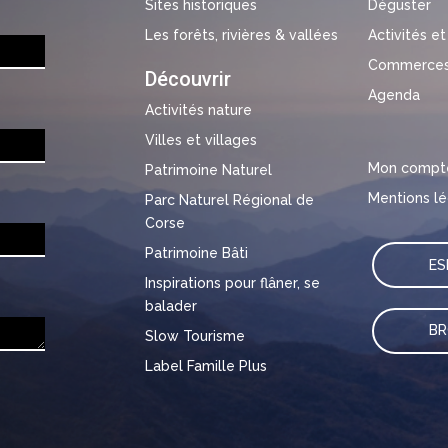
Sites historiques
Déguster
Les forêts, rivières & vallées
Activités et
Commerces 
Découvrir
Agenda
Activités nature
Villes et villages
Mon compt
Patrimoine Naturel
Mentions lé
Parc Naturel Régional de
Corse
Patrimoine Bâti
ES
Inspirations pour flâner, se
balader
B
Slow Tourisme
Label Famille Plus