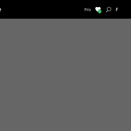
e
FRENC
Pro
0