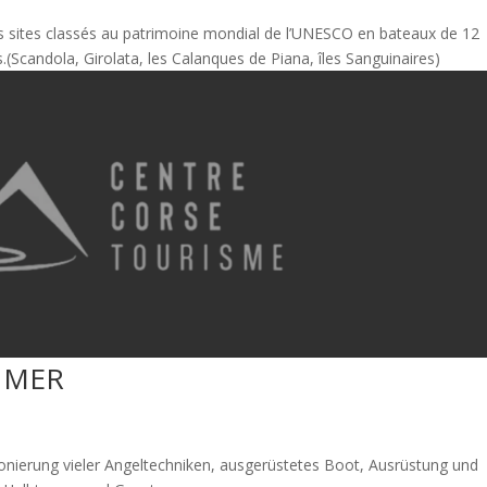
 sites classés au patrimoine mondial de l’UNESCO en bateaux de 12
(Scandola, Girolata, les Calanques de Piana, îles Sanguinaires)
 MER
tionierung vieler Angeltechniken, ausgerüstetes Boot, Ausrüstung und