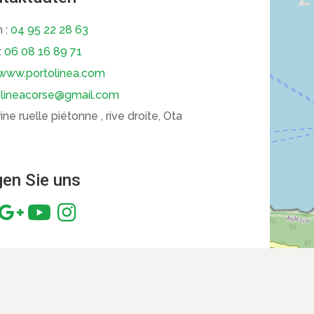
 :
04 95 22 28 63
:
06 08 16 89 71
www.portolinea.com
olineacorse@gmail.com
ne ruelle piétonne , rive droite, Ota
gen Sie uns