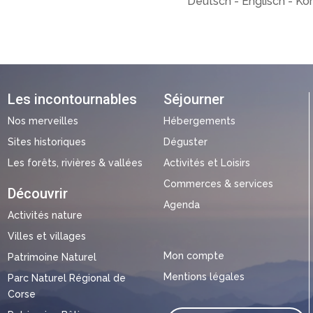
Deutsch - Englisch - Kor
Les incontournables
Séjourner
Nos merveilles
Hébergements
Sites historiques
Déguster
Les forêts, rivières & vallées
Activités et Loisirs
Commerces & services
Découvrir
Agenda
Activités nature
Villes et villages
Mon compte
Patrimoine Naturel
Mentions légales
Parc Naturel Régional de
Corse