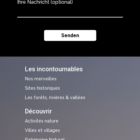
Ihre Nachricht (optional)
Les incontournables
Nos merveilles
Sites historiques
Les forêts, rivières & vallées
Découvrir
Activités nature
Villes et villages
Patrimoine Naturel