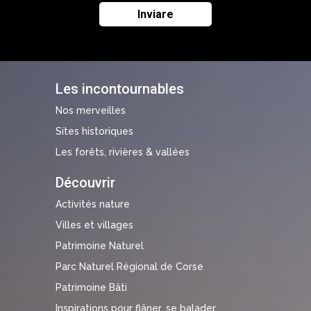
Les incontournables
Nos merveilles
Sites historiques
Les forêts, rivières & vallées
Découvrir
Activités nature
Villes et villages
Patrimoine Naturel
Parc Naturel Régional de Corse
Patrimoine Bâti
Inspirations pour flâner, se balader