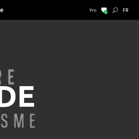
ie
FRENC
Pro
0
UDE