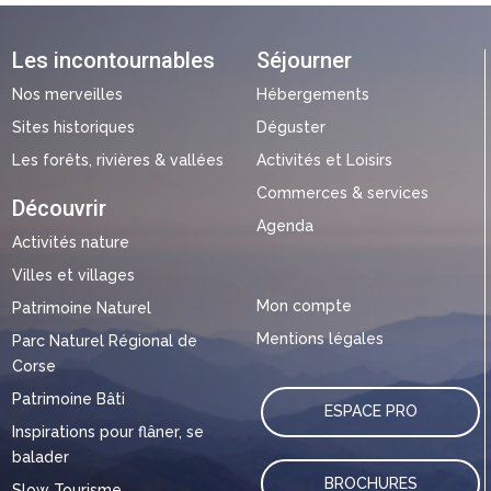
Les incontournables
Séjourner
Nos merveilles
Hébergements
Sites historiques
Déguster
Les forêts, rivières & vallées
Activités et Loisirs
Commerces & services
Découvrir
Agenda
Activités nature
Villes et villages
Mon compte
Patrimoine Naturel
Mentions légales
Parc Naturel Régional de
Corse
Patrimoine Bâti
ESPACE PRO
Inspirations pour flâner, se
balader
BROCHURES
Slow Tourisme