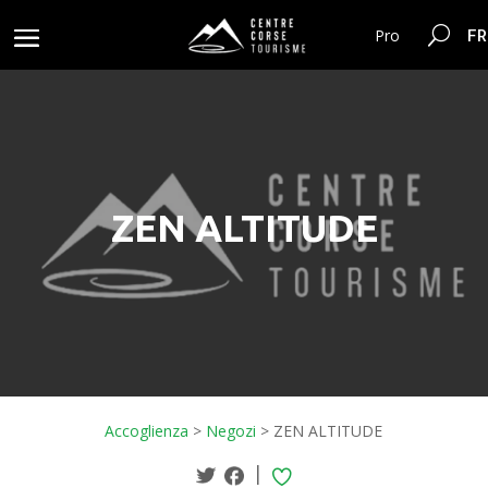
FR
Pro
ZEN ALTITUDE
Accoglienza
>
Negozi
>
ZEN ALTITUDE
|