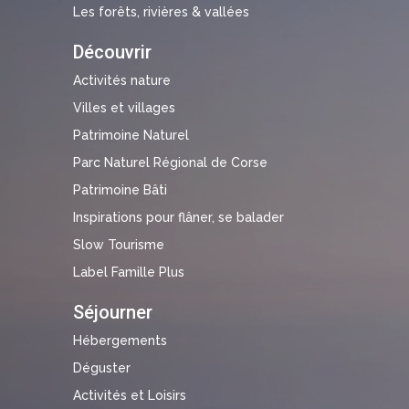
Les forêts, rivières & vallées
Découvrir
Activités nature
Villes et villages
Patrimoine Naturel
Parc Naturel Régional de Corse
Patrimoine Bâti
Inspirations pour flâner, se balader
Slow Tourisme
Label Famille Plus
Séjourner
Hébergements
Déguster
Activités et Loisirs