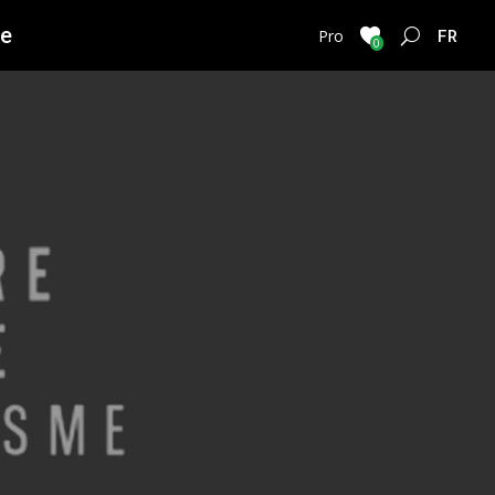
ie
FRENC
Pro
0