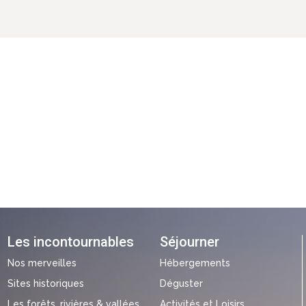
Les incontournables
Séjourner
Nos merveilles
Hébergements
Sites historiques
Déguster
Les forêts, rivières & vallées
Activités et Loisirs