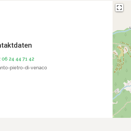
taktdaten
:
06 24 44 71 42
nto-pietro-di-venaco