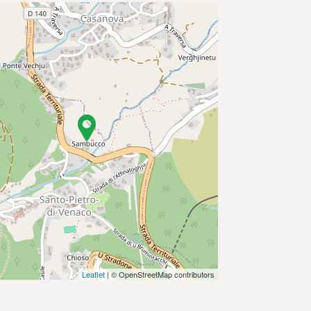
Leaflet
| © OpenStreetMap contributors