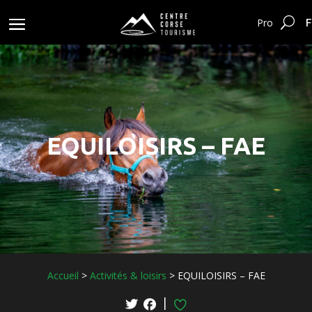
F
Pro
EQUILOISIRS – FAE
Accueil
>
Activités & loisirs
>
EQUILOISIRS – FAE
|