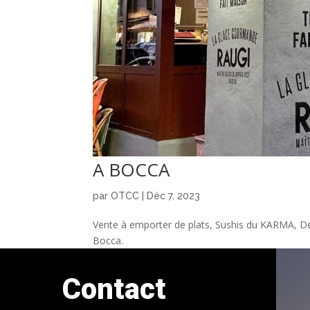
A BOCCA
par
OTCC
|
Déc 7, 2023
Vente à emporter de plats, Sushis du KARMA, Des
Bocca.
Contact