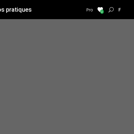
os pratiques
FRENC
Pro
0