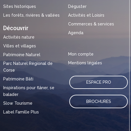
Sites historiques
Déguster
Les forêts, rivières & vallées
Activités et Loisirs
Commerces & services
Découvrir
Agenda
Activités nature
Villes et villages
Mon compte
Patrimoine Naturel
Mentions légales
Parc Naturel Régional de
Corse
Patrimoine Bâti
ESPACE PRO
Inspirations pour flâner, se
balader
BROCHURES
Slow Tourisme
Label Famille Plus