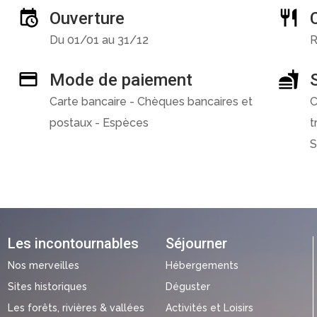
Ouverture
Du 01/01 au 31/12
R
Mode de paiement
Carte bancaire - Chèques bancaires et
C
postaux - Espèces
t
S
Les incontournables
Séjourner
Nos merveilles
Hébergements
Sites historiques
Déguster
Les forêts, rivières & vallées
Activités et Loisirs