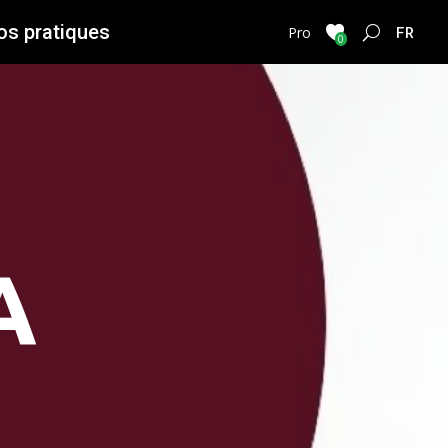
os pratiques
FRENC
Pro
0
A