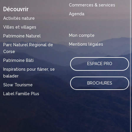
Commerces & services
Découvrir
Agenda
Activités nature
Villes et villages
Mon compte
Patrimoine Naturel
Mentions légales
Parc Naturel Régional de
Corse
Patrimoine Bâti
ESPACE PRO
Inspirations pour flâner, se
balader
BROCHURES
Slow Tourisme
Label Famille Plus