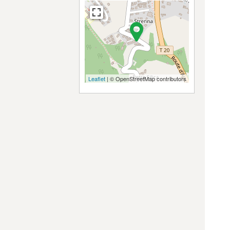
Leaflet
| © OpenStreetMap contributors