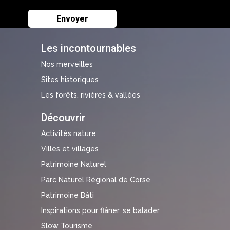
Les incontournables
Nos merveilles
Sites historiques
Les forêts, rivières & vallées
Découvrir
Activités nature
Villes et villages
Patrimoine Naturel
Parc Naturel Régional de Corse
Patrimoine Bâti
Inspirations pour flâner, se balader
Slow Tourisme