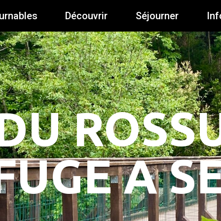
urnables
Découvrir
Séjourner
Inf
DU ROSSU
FUGE A S