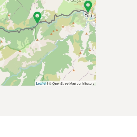
Leaflet
| © OpenStreetMap contributors