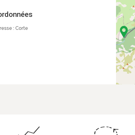
ordonnées
resse :
Corte