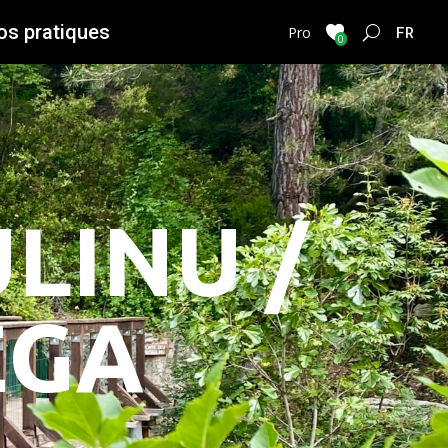
os pratiques
FRENC
Pro
0
LINU /
EGA