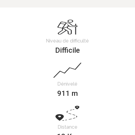
Niveau de difficulté
Difficile
Dénivelé
911 m
Distance