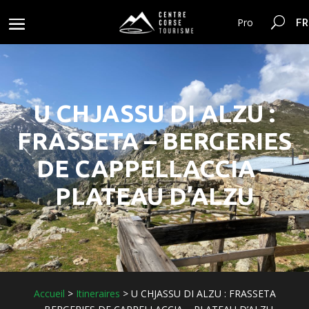
FR
Pro
U CHJASSU DI ALZU :
FRASSETA – BERGERIES
DE CAPPELLACCIA –
PLATEAU D’ALZU
Accueil
>
Itineraires
>
U CHJASSU DI ALZU : FRASSETA