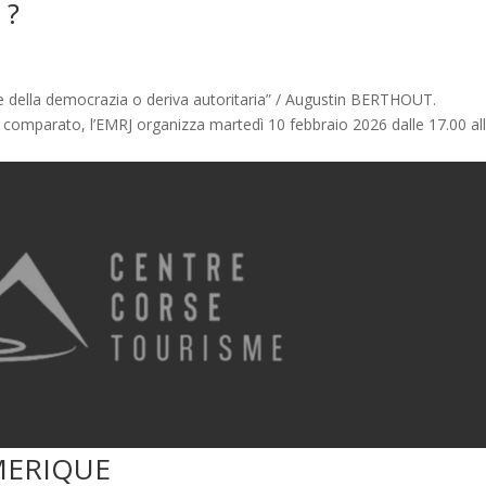
 ?
e della democrazia o deriva autoritaria” / Augustin BERTHOUT.
to comparato, l’EMRJ organizza martedì 10 febbraio 2026 dalle 17.00 al
MERIQUE