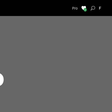
FRENC
Pro
0
o