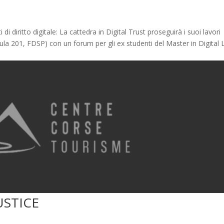
di diritto digitale: La cattedra in Digital Trust proseguirà i suoi lavori
aula 201, FDSP) con un forum per gli ex studenti del Master in Digital
USTICE