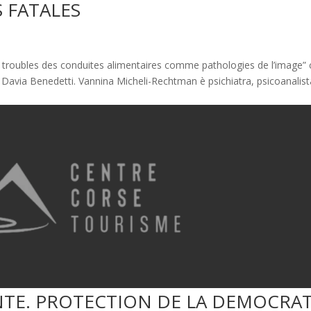
 FATALES
 troubles des conduites alimentaires comme pathologies de l’image”
 Davia Benedetti. Vannina Micheli-Rechtman è psichiatra, psicoanalist
NTE. PROTECTION DE LA DEMOCRAT