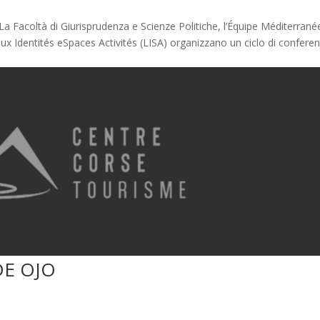
a La Facoltà di Giurisprudenza e Scienze Politiche, l’Équipe Méditerran
eux Identités eSpaces Activités (LISA) organizzano un ciclo di confere
DE OJO