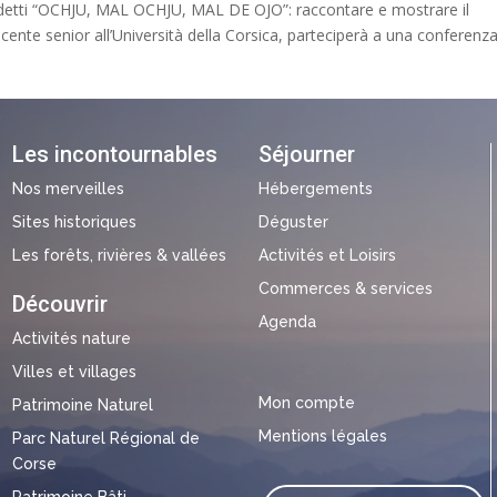
edetti “OCHJU, MAL OCHJU, MAL DE OJO”: raccontare e mostrare il
nte senior all’Università della Corsica, parteciperà a una conferenz
Les incontournables
Séjourner
Nos merveilles
Hébergements
Sites historiques
Déguster
Les forêts, rivières & vallées
Activités et Loisirs
Commerces & services
Découvrir
Agenda
Activités nature
Villes et villages
Mon compte
Patrimoine Naturel
Mentions légales
Parc Naturel Régional de
Corse
Patrimoine Bâti