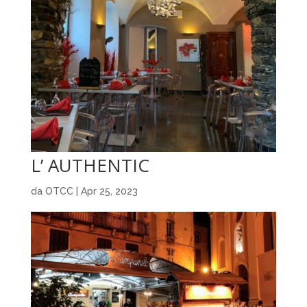
L’ AUTHENTIC
da
OTCC
|
Apr 25, 2023