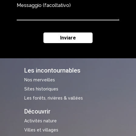
Messaggio (facoltativo)
Les incontournables
Nos merveilles
Sites historiques
Les forêts, rivières & vallées
Découvrir
Activités nature
Villes et villages