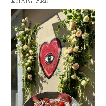
da
OTCC
|
Gen 17, 2024