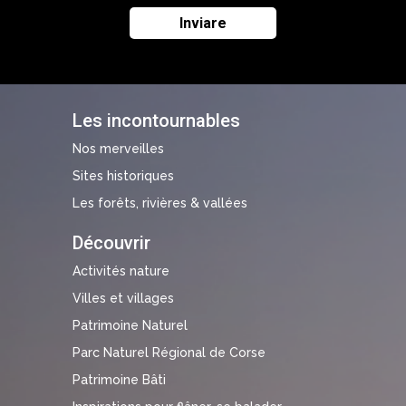
Les incontournables
Nos merveilles
Sites historiques
Les forêts, rivières & vallées
Découvrir
Activités nature
Villes et villages
Patrimoine Naturel
Parc Naturel Régional de Corse
Patrimoine Bâti