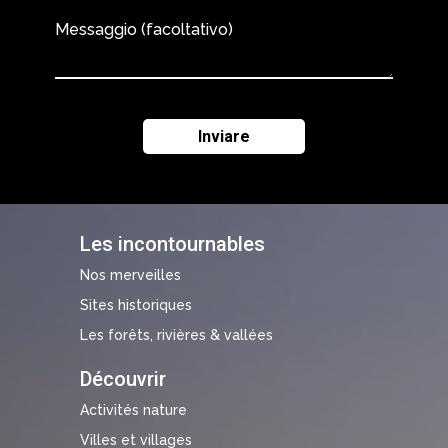
Messaggio (facoltativo)
Les incontournables
Nos merveilles
Sites historiques
Les forêts, rivières & vallées
Découvrir
Activités nature
Villes et villages