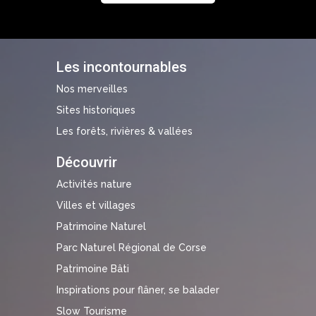
Les incontournables
Nos merveilles
Sites historiques
Les forêts, rivières & vallées
Découvrir
Activités nature
Villes et villages
Patrimoine Naturel
Parc Naturel Régional de Corse
Patrimoine Bâti
Inspirations pour flâner, se balader
Slow Tourisme