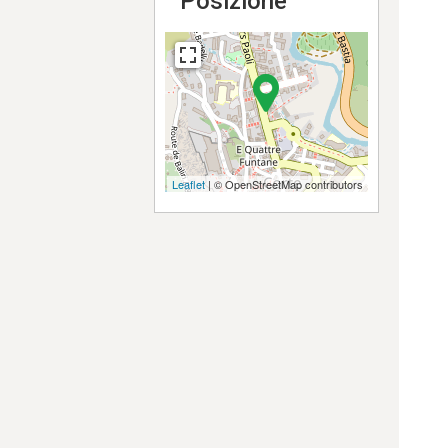
Posizione
Leaflet
| © OpenStreetMap contributors