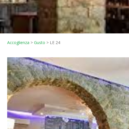
Accoglienza
>
Gusto
>
LE 24