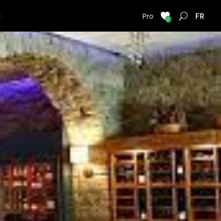
e
FRENC
Pro
0