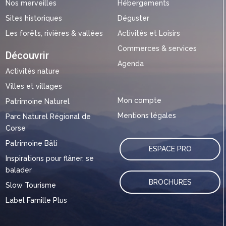
Nos merveilles
Hébergements
Sites historiques
Déguster
Les forêts, rivières & vallées
Activités et Loisirs
Commerces & services
Découvrir
Agenda
Activités nature
Villes et villages
Mon compte
Patrimoine Naturel
Mentions légales
Parc Naturel Régional de
Corse
Patrimoine Bâti
ESPACE PRO
Inspirations pour flâner, se
balader
BROCHURES
Slow Tourisme
Label Famille Plus