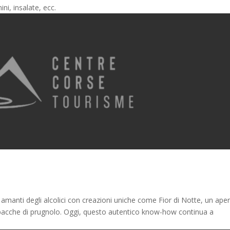
ni, insalate, ecc.
 amanti degli alcolici con creazioni uniche come Fior di Notte, un aper
e bacche di prugnolo. Oggi, questo autentico know-how continua a