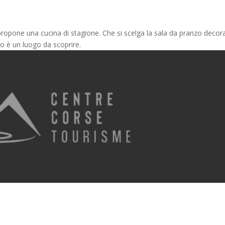
ropone una cucina di stagione. Che si scelga la sala da pranzo decor
o è un luogo da scoprire.