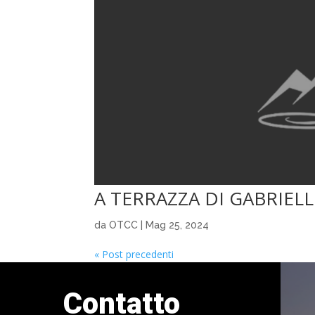
A TERRAZZA DI GABRIELL
da
OTCC
|
Mag 25, 2024
« Post precedenti
Contatto