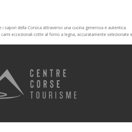
re i sapori della Corsica attraverso una cucina generosa e autentica.
ta carni eccezionali cotte al forno a legna, accuratamente selezionate i