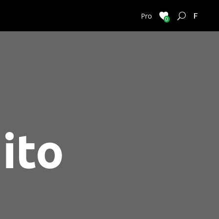
FRENC
Pro
0
ito