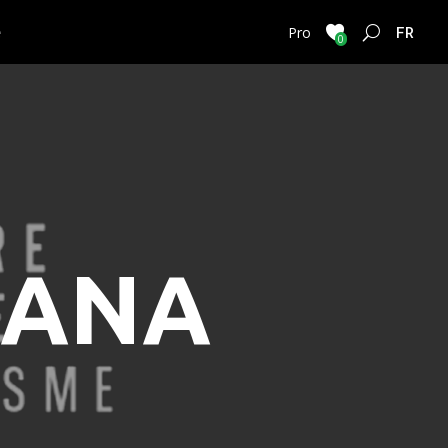
e
FRENC
Pro
0
SANA