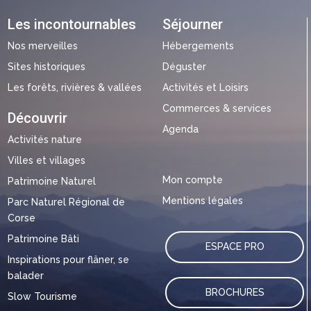
Les incontournables
Séjourner
Nos merveilles
Hébergements
Sites historiques
Déguster
Les forêts, rivières & vallées
Activités et Loisirs
Commerces & services
Découvrir
Agenda
Activités nature
Villes et villages
Mon compte
Patrimoine Naturel
Mentions légales
Parc Naturel Régional de
Corse
Patrimoine Bâti
ESPACE PRO
Inspirations pour flâner, se
balader
BROCHURES
Slow Tourisme