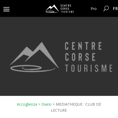
FR
Pro
Accoglienza
>
Diario
>
MEDIATHEQUE : CLUB DE
LECTURE