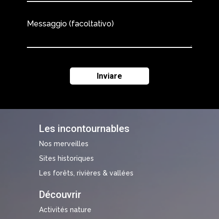
Messaggio (facoltativo)
Les incontournables
Nos merveilles
Sites historiques
Les forêts, rivières & vallées
Découvrir
Activités nature