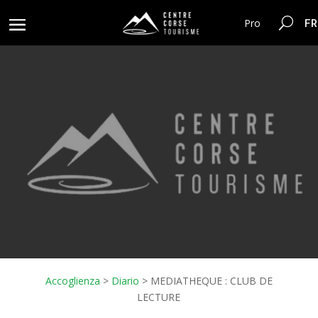
FR
Pro
Accoglienza
>
Diario
>
MEDIATHEQUE : CLUB DE
LECTURE