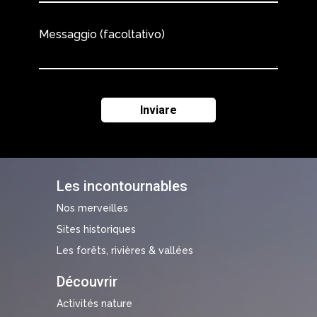
Messaggio (facoltativo)
Les incontournables
Nos merveilles
Sites historiques
Les forêts, rivières & vallées
Découvrir
Activités nature