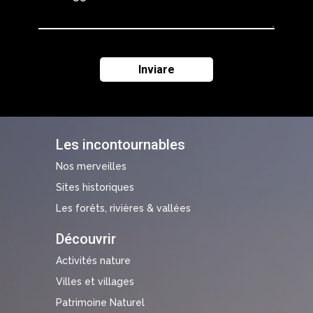
Les incontournables
Nos merveilles
Sites historiques
Les forêts, rivières & vallées
Découvrir
Activités nature
Villes et villages
Patrimoine Naturel