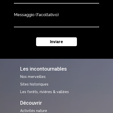
Messaggio (facoltativo)
Les incontournables
Nos merveilles
Sites historiques
Les forêts, rivières & vallées
Découvrir
Activités nature