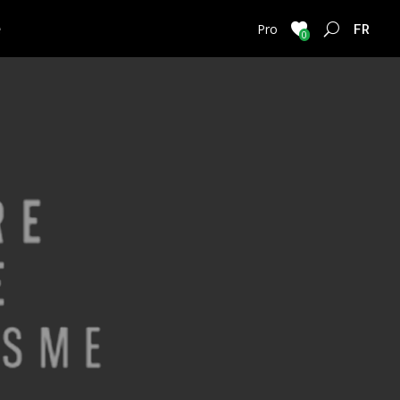
e
FRENC
Pro
0