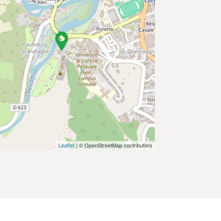
Leaflet
| © OpenStreetMap contributors