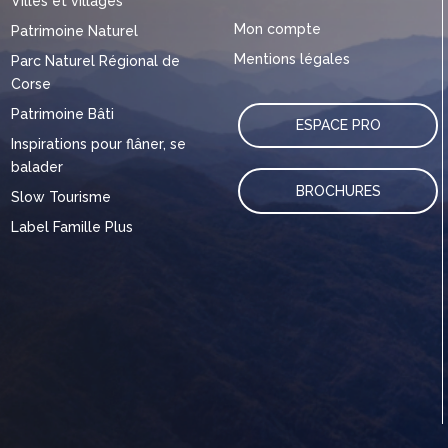
Villes et villages
Mon compte
Patrimoine Naturel
Mentions légales
Parc Naturel Régional de
Corse
Patrimoine Bâti
ESPACE PRO
Inspirations pour flâner, se
balader
BROCHURES
Slow Tourisme
Label Famille Plus