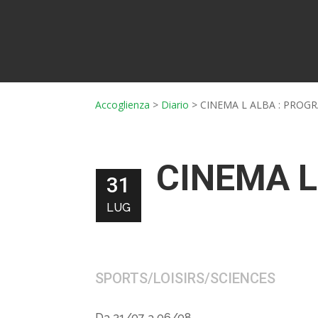
Accoglienza
>
Diario
>
CINEMA L ALBA : PROGR
CINEMA L
31
LUG
SPORTS/LOISIRS/SCIENCES
Da 31/07 a 06/08.