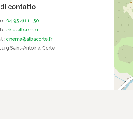
 di contatto
o :
04 95 46 11 50
b :
cine-alba.com
l :
cinema@albacorte.fr
urg Saint-Antoine, Corte