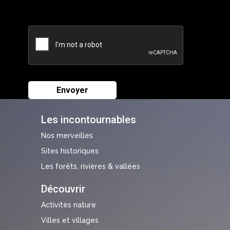
Les incontournables
Nos merveilles
Sites historiques
Les forêts, rivières & vallées
Découvrir
Activités nature
Villes et villages