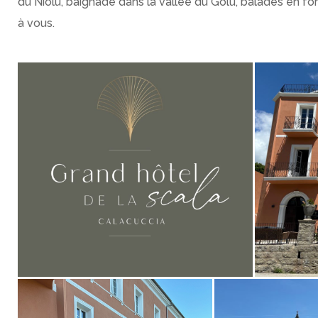
du Niolu, baignade dans la vallée du Golu, balades en for
à vous.