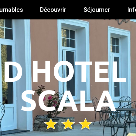
urnables
Découvrir
Séjourner
Inf
D HOTEL 
SCALA