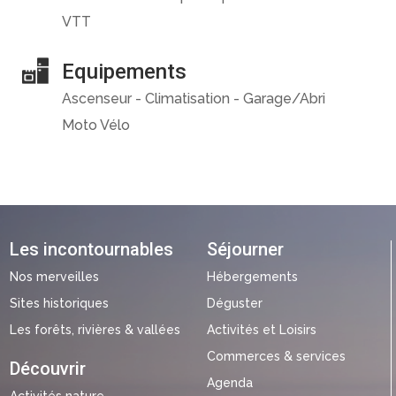
VTT
Equipements
Ascenseur - Climatisation - Garage/Abri
Moto Vélo
Les incontournables
Séjourner
Nos merveilles
Hébergements
Sites historiques
Déguster
Les forêts, rivières & vallées
Activités et Loisirs
Commerces & services
Découvrir
Agenda