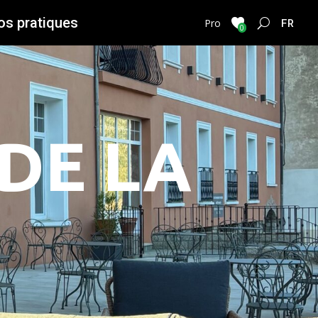
os pratiques
FRENC
Pro
0
DE LA