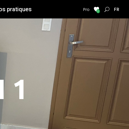
os pratiques
FRENC
Pro
0
 1