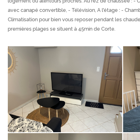
logement ou alentours proches. Au rez de chaussée : - C
avec canapé convertible, - Télévision, A l'étage : - Chamb
Climatisation pour bien vous reposer pendant les chaudes nu
premières plages se situent à 45min de Corte.