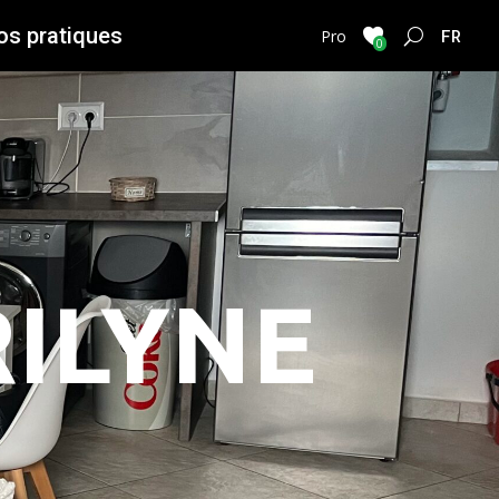
os pratiques
FRENC
Pro
0
RILYNE