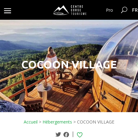
FR
Pro
COCOON VILLAGE
Accueil
>
Hébergements
>
COCOON VILLAGE
|