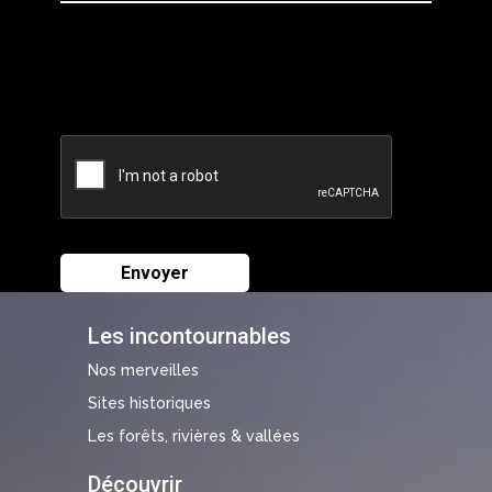
Les incontournables
Nos merveilles
Sites historiques
Les forêts, rivières & vallées
Découvrir