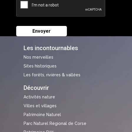
Les incontournables
Nos merveilles
Sites historiques
Les forêts, rivières & vallées
Découvrir
Activités nature
Villes et villages
Patrimoine Naturel
Parc Naturel Régional de Corse