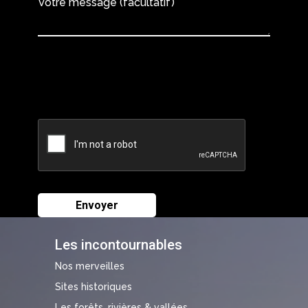
Votre message (facultatif)
Les incontournables
Nos merveilles
Sites historiques
Les forêts, rivières & vallées