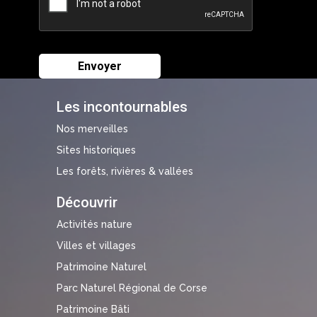
Les incontournables
Nos merveilles
Sites historiques
Les forêts, rivières & vallées
Découvrir
Activités nature
Villes et villages
Patrimoine Naturel
Parc Naturel Régional de Corse
Patrimoine Bâti